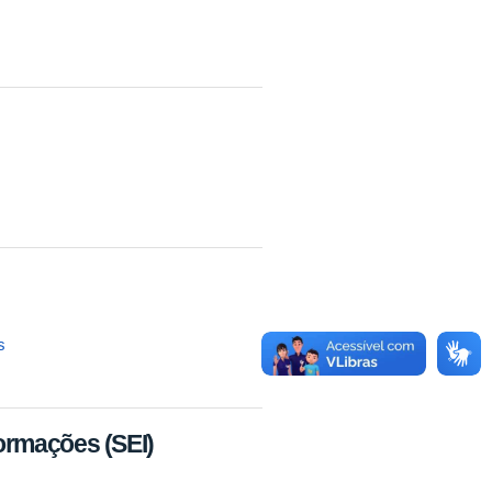
s
formações (SEI)