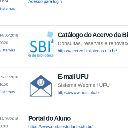
11:24
Acesso para login
Sistemas
Catálogo do Acervo da Bi
14/06/2018
00:20
Consultas, reservas e renova
Sistemas
https://acervo.bibliotecas.ufu.br/
E-mail UFU
09/11/2018
16:50
Sistema Webmail UFU
Sistemas
https://www.mail.ufu.br
Portal do Aluno
14/06/2018
00:03
https://www.portalestudante.ufu.br/